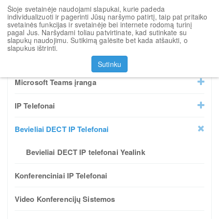
Šioje svetainėje naudojami slapukai, kurie padeda
Toggl
individualizuoti ir pagerinti Jūsų naršymo patirtį, taip pat pritaiko
navig
svetainės funkcijas ir svetainėje bei internete rodomą turinį
pagal Jus. Naršydami toliau patvirtinate, kad sutinkate su
Rikiuoti pagal
slapukų naudojimu. Sutikimą galėsite bet kada atšaukti, o
slapukus ištrinti.
Visi produktai
Sutinku
Microsoft Teams įranga
IP Telefonai
Bevieliai DECT IP Telefonai
Bevieliai DECT IP telefonai Yealink
Konferenciniai IP Telefonai
Video Konferencijų Sistemos