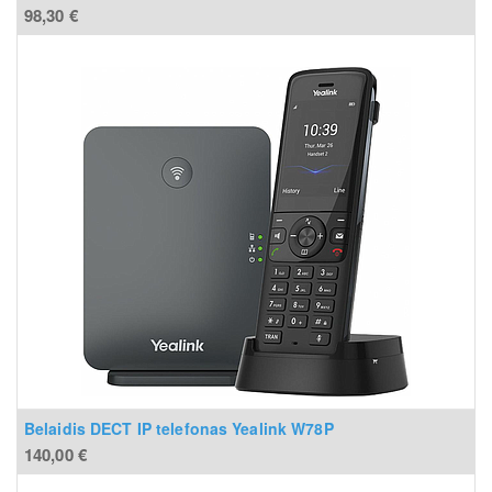
98,30
€
Belaidis DECT IP telefonas Yealink W78P
140,00
€