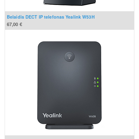
Belaidis DECT IP telefonas Yealink W53H
67,00
€