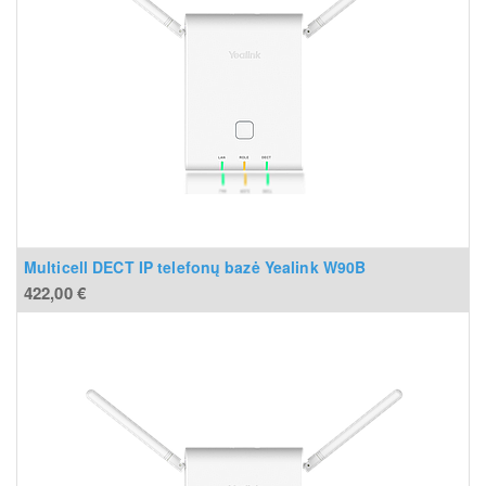
Multicell DECT IP telefonų bazė Yealink W90B
422,00
€