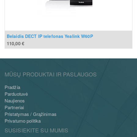
Belaidis DECT IP telefonas Yealink W60P
110,00
€
MŪSŲ PRODUKTAI IR PASLAUGOS
Pradžia
Parduotuvė
Naujienos
Partneriai
Pristatymas / Grąžinimas
Privatumo politika
SUSISIEKITE SU MUMIS