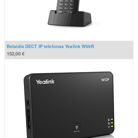
Belaidis DECT IP telefonas Yealink W59R
152,00
€