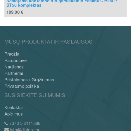
Nešiojamo konferencinio garsiakalbio Yealink CP900 ir
BT50 komplektas
199,00
€
MŪSŲ PRODUKTAI IR PASLAUGOS
Pradžia
Parduotuvė
Naujienos
Partneriai
Pristatymas / Grąžinimas
Privatumo politika
SUSISIEKITE SU MUMIS
Kontaktai
Apie mus
+370 5 2111888
info@distera.eu