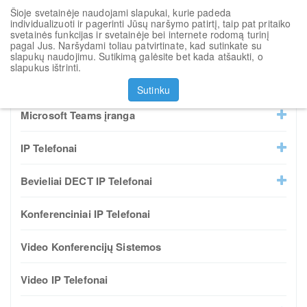
Šioje svetainėje naudojami slapukai, kurie padeda
Toggl
individualizuoti ir pagerinti Jūsų naršymo patirtį, taip pat pritaiko
navig
svetainės funkcijas ir svetainėje bei internete rodomą turinį
pagal Jus. Naršydami toliau patvirtinate, kad sutinkate su
Rikiuoti pagal
slapukų naudojimu. Sutikimą galėsite bet kada atšaukti, o
slapukus ištrinti.
Visi produktai
Sutinku
Microsoft Teams įranga
IP Telefonai
Bevieliai DECT IP Telefonai
Konferenciniai IP Telefonai
Video Konferencijų Sistemos
Video IP Telefonai