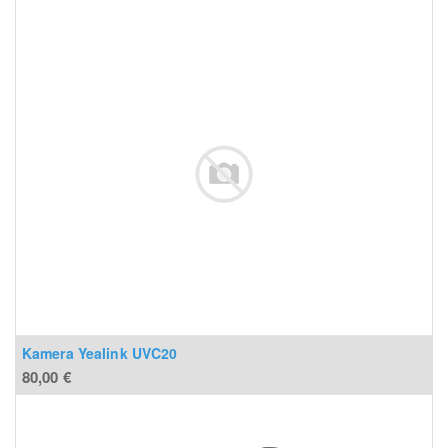
Kamera Yealink UVC20
80,00
€